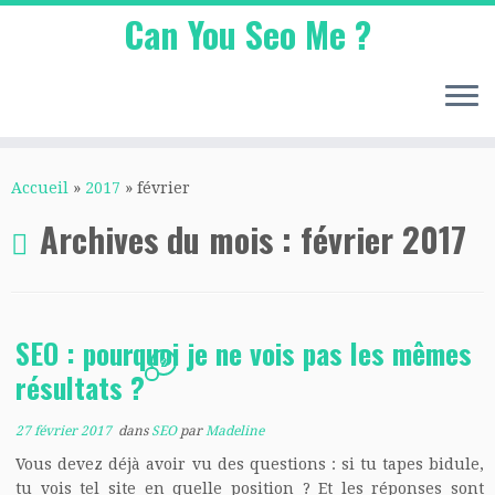
Can You Seo Me ?
Passer
au
Accueil
»
2017
»
février
contenu
Archives du mois :
février 2017
SEO : pourquoi je ne vois pas les mêmes
2
résultats ?
27 février 2017
dans
SEO
par
Madeline
Vous devez déjà avoir vu des questions : si tu tapes bidule,
tu vois tel site en quelle position ? Et les réponses sont