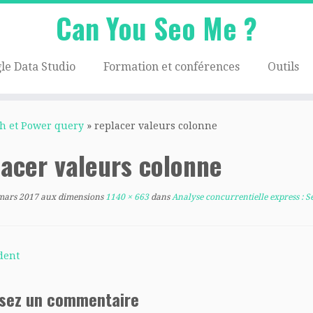
Can You Seo Me ?
le Data Studio
Formation et conférences
Outils
sh et Power query
»
replacer valeurs colonne
lacer valeurs colonne
mars 2017
aux dimensions
1140 × 663
dans
Analyse concurrentielle express : 
dent
ssez un commentaire