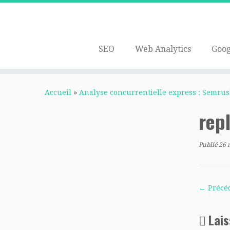
SEO
Web Analytics
Goog
Passer
au
Accueil
»
Analyse concurrentielle express : Semru
contenu
rep
Publié
26 
← Précé
Lai