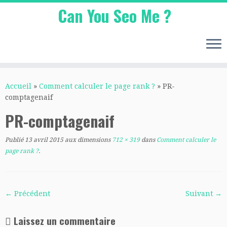
Can You Seo Me ?
Passer
au
Accueil
»
Comment calculer le page rank ?
»
PR-
contenu
comptagenaif
PR-comptagenaif
Publié
13 avril 2015
aux dimensions
712 × 319
dans
Comment calculer le
page rank ?
.
← Précédent
Suivant →
Laissez un commentaire