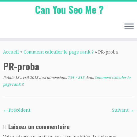
Can You Seo Me ?
Passer
au
Accueil
»
Comment calculer le page rank ?
»
PR-proba
contenu
PR-proba
Publié
13 avril 2015
aux dimensions
734 × 315
dans
Comment calculer le
page rank ?
.
← Précédent
Suivant →
Laissez un commentaire
Votre adresse e-mail ne sera pas publiée.
Les champs