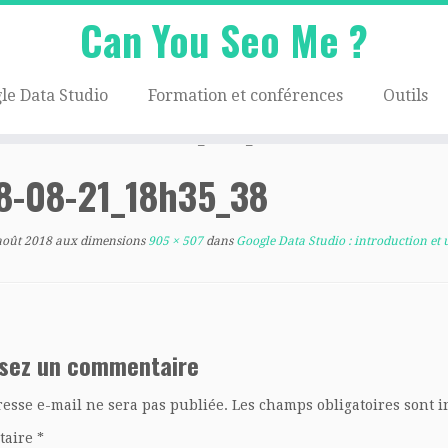
Can You Seo Me ?
le Data Studio
Formation et conférences
Outils
sations avancées
»
2018-08-21_18h35_38
8-08-21_18h35_38
août 2018
aux dimensions
905 × 507
dans
Google Data Studio : introduction et 
ssez un commentaire
resse e-mail ne sera pas publiée.
Les champs obligatoires sont 
taire
*