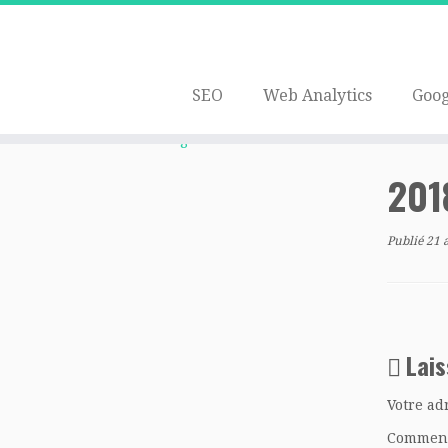
SEO
Web Analytics
Goog
Passer
au
Accueil
»
Google Data Studio : introduction et utili
contenu
201
Publié
21 
Lai
Votre ad
Commen