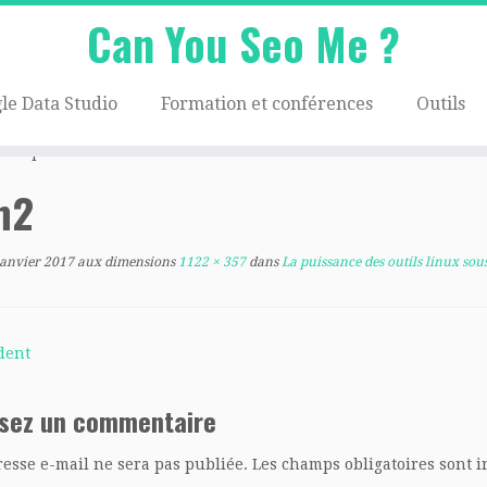
Can You Seo Me ?
le Data Studio
Formation et conférences
Outils
ws
»
path2
h2
janvier 2017
aux dimensions
1122 × 357
dans
La puissance des outils linux so
dent
ssez un commentaire
resse e-mail ne sera pas publiée.
Les champs obligatoires sont 