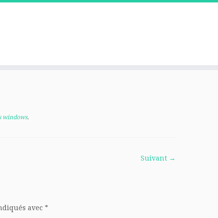
us windows
.
Suivant →
indiqués avec
*