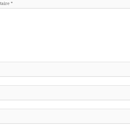
taire
*