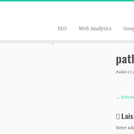
SEO
Web Analytics
Goog
Passer
au
Accueil
»
La puissance des outils linux sous windo
contenu
pat
Publié
21 
← Précé
Lai
Votre ad