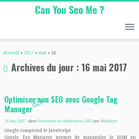
Can You Seo Me ?
Passer
au
Accueil
»
2017
»
mai
»
16
contenu
Archives du jour :
16 mai 2017
Optimiser son SEO avec Google Tag
8
Manager
16 mai 2017
dans
Formation et conférences
/
SEO
par
Madeline
Google comprend le JavaScript.
Google Tag Manager permet de manipuler le DOM en