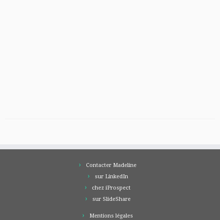
Contacter Madeline
sur LinkedIn
chez iProspect
sur SlideShare
Mentions légales