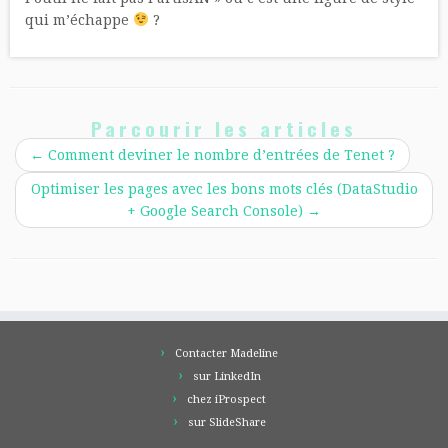
qui m’échappe
?
Parcourir les articles
←
Comment deviner le nombre d’entrées de Tenet ?
Optimiser les pages avec les bons mots clés (DataStudio
+ Google Search Console)
→
Contacter Madeline
sur LinkedIn
chez iProspect
sur SlideShare