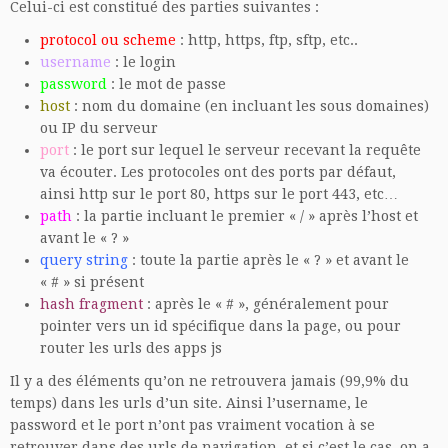
Celui-ci est constitué des parties suivantes :
protocol ou scheme
: http, https, ftp, sftp, etc..
username
: le login
password
: le mot de passe
host
: nom du domaine (en incluant les sous domaines)
ou IP du serveur
port
: le port sur lequel le serveur recevant la requête
va écouter. Les protocoles ont des ports par défaut,
ainsi http sur le port 80, https sur le port 443, etc…
path
: la partie incluant le premier « / » après l’host et
avant le « ? »
query string
: toute la partie après le « ? » et avant le
« # » si présent
hash fragment
: après le « # », généralement pour
pointer vers un id spécifique dans la page, ou pour
router les urls des apps js
Il y a des éléments qu’on ne retrouvera jamais (99,9% du
temps) dans les urls d’un site. Ainsi l’username, le
password et le port n’ont pas vraiment vocation à se
retrouver dans des urls de navigation, et si c’est le cas, on a