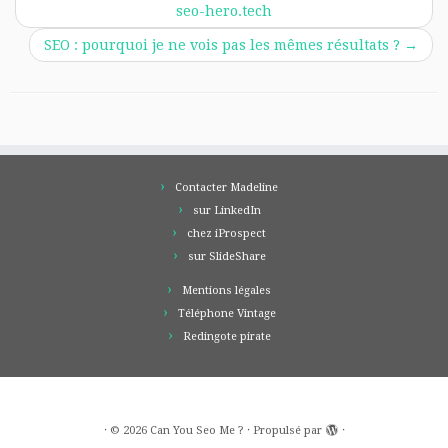
seo-hero.tech
SEO : pourquoi je ne vois pas les mêmes résultats ?
→
Contacter Madeline
sur LinkedIn
chez iProspect
sur SlideShare
Mentions légales
Téléphone Vintage
Redingote pirate
·
© 2026
Can You Seo Me ?
·
Propulsé par
·