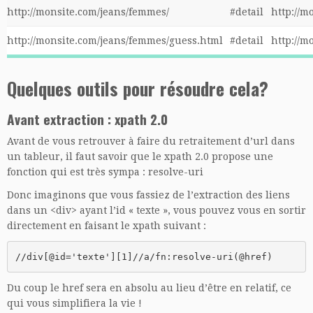
http://monsite.com/jeans/femmes/
#detail
http://m
http://monsite.com/jeans/femmes/guess.html
#detail
http://m
Quelques outils pour résoudre cela?
Avant extraction : xpath 2.0
Avant de vous retrouver à faire du retraitement d’url dans
un tableur, il faut savoir que le xpath 2.0 propose une
fonction qui est très sympa : resolve-uri
Donc imaginons que vous fassiez de l’extraction des liens
dans un <div> ayant l’id « texte », vous pouvez vous en sortir
directement en faisant le xpath suivant :
//div[@id='texte'][1]//a/fn:resolve-uri(@href)
Du coup le href sera en absolu au lieu d’être en relatif, ce
qui vous simplifiera la vie !