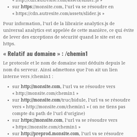
« http://cdn.autresite.com/assets/slider.js »
sur
https
://monsite.com, l’url va se résoudre en
« https://cdn.autresite.com/assets/slider.js »
Pour information, l’url de la librairie analytics.js de
universal analytics est appelée de cette manière, ce qui évite
de lever des exceptions de sécurité quand le site est en
https.
« Relatif au domaine » : /chemin1
Le protocole et le nom de domaine sont déduits depuis le
nom du serveur. Ainsi admettons que l’on ait un lien
interne vers /chemin1 :
sur
http://monsite.com
, l’url va se résoudre vers
« http://monsite.com/chemin1 »
sur
http://monsite.com
/truc/bidule, l’url va se résoudre
vers « http://monsite.com/chemin1 » ( on ne tiens pas
compte du path de l’url d’origine)
sur
https://monsite.com
, l’url va se résoudre vers
« https://monsite.com/chemin1 »
sur
http://preprod.monsite.com
, l’url va se résoudre