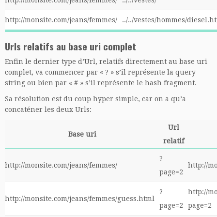
http://monsite.com/jeans/femmes/
../../vestes/
http://monsite.com/jeans/femmes/
../../vestes/hommes/diesel.h
Urls relatifs au base uri complet
Enfin le dernier type d’Url, relatifs directement au base uri
complet, va commencer par « ? » s’il représente la query
string ou bien par « # » s’il représente le hash fragment.
Sa résolution est du coup hyper simple, car on a qu’a
concaténer les deux Urls:
Url
Base uri
relatif
?
http://monsite.com/jeans/femmes/
http://m
page=2
?
http://m
http://monsite.com/jeans/femmes/guess.html
page=2
page=2