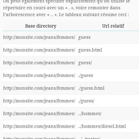
On peut également spécifier explicitement qu’on utilise le
répertoire en cours avec un « . », voire remonter dans
l’arborescence avec « .. ». Le tableau suivant résume ceci :
Base directory
Url relatif
http://monsite.com/jeans/femmes/
guess
http://monsite.com/jeans/femmes/
guess.html
http://monsite.com/jeans/femmes/
guess/
http://monsite.com/jeans/femmes/
./guess
http://monsite.com/jeans/femmes/
./guess.html
http://monsite.com/jeans/femmes/
./guess/
http://monsite.com/jeans/femmes/
../hommes/
http://monsite.com/jeans/femmes/
../hommes/diesel.html