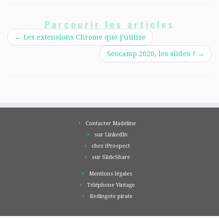
Parcourir les articles
←
Les extensions Chrome que j’utilise
Seocamp 2020, les slides ?
→
Contacter Madeline
sur LinkedIn
chez iProspect
sur SlideShare
Mentions légales
Téléphone Vintage
Redingote pirate